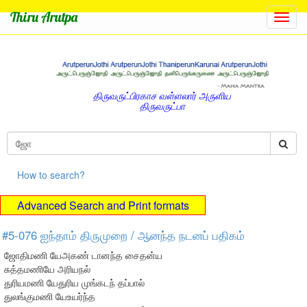
Thiru Arutpa
Toggl
navig
திருவருட்பிரகாச வள்ளலார் அருளிய
திருவருட்பா
How to search?
Advanced Search and Print formats
#5-076 ஐந்தாம் திருமுறை / ஆனந்த நடனப் பதிகம்
ஜோதிமணி யேஅகண் டானந்த சைதன்ய
சுத்தமணியே அரியநல்
துரியமணி யேதுரிய முங்கடந் தப்பால்
துலங்குமணி யேஉயர்ந்த